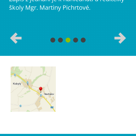
školy Mgr. Martiny Pichrtové.