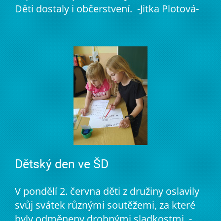
Děti dostaly i občerstvení. -Jitka Plotová-
Dětský den ve ŠD
V pondělí 2. června děti z družiny oslavily
svůj svátek různými soutěžemi, za které
byly odměneny drobnými sladkostmi. -