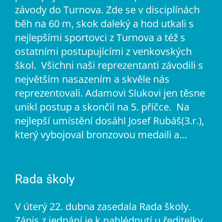
závody do Turnova. Zde se v disciplínách
běh na 60 m, skok daleký a hod utkali s
nejlepšími sportovci z Turnova a též s
ostatními postupujícími z venkovských
škol. Všichni naši reprezentanti závodili s
největším nasazením a skvěle nás
reprezentovali. Adamovi Slukovi jen těsne
unikl postup a skončil na 5. příčce. Na
nejlepší umístění dosáhl Josef Rubáš(3.r.),
který vybojoval bronzovou medaili a...
Rada školy
V úterý 22. dubna zasedala Rada školy.
Zápis z jednání je k nahlédnutí u ředitelky