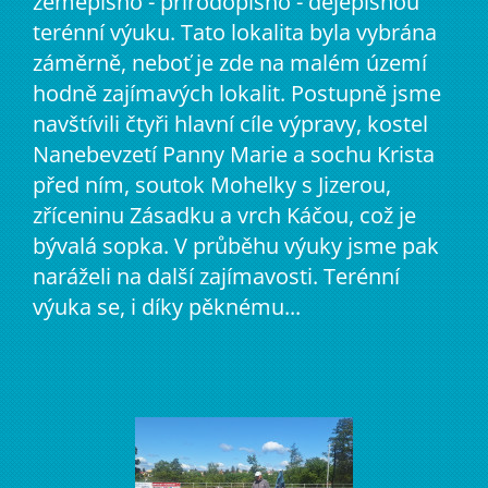
zeměpisno - přírodopisno - dějepisnou
terénní výuku. Tato lokalita byla vybrána
záměrně, neboť je zde na malém území
hodně zajímavých lokalit. Postupně jsme
navštívili čtyři hlavní cíle výpravy, kostel
Nanebevzetí Panny Marie a sochu Krista
před ním, soutok Mohelky s Jizerou,
zříceninu Zásadku a vrch Káčou, což je
bývalá sopka. V průběhu výuky jsme pak
naráželi na další zajímavosti. Terénní
výuka se, i díky pěknému...