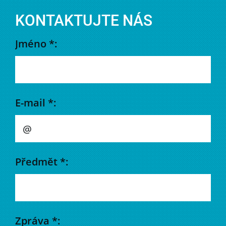
KONTAKTUJTE NÁS
Jméno *:
E-mail *:
Předmět *:
Zpráva *: