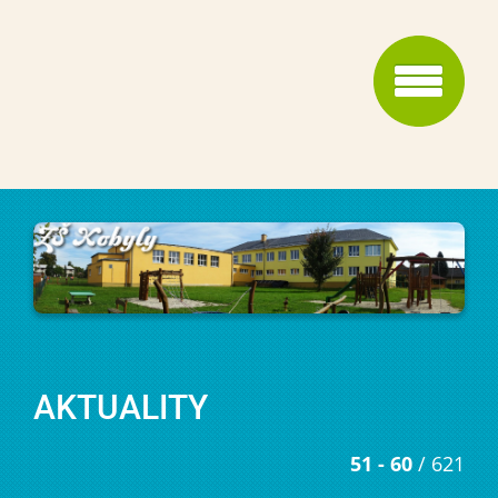
AKTUALITY
51 - 60
/ 621