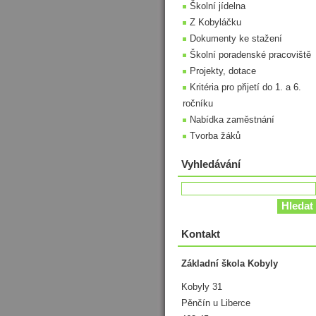
Školní jídelna
Z Kobyláčku
Dokumenty ke stažení
Školní poradenské pracoviště
Projekty, dotace
Kritéria pro přijetí do 1. a 6.
ročníku
Nabídka zaměstnání
Tvorba žáků
Vyhledávání
Kontakt
Základní škola Kobyly
Kobyly 31
Pěnčín u Liberce