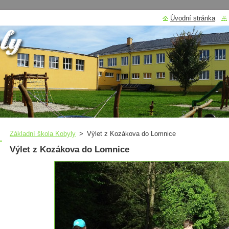
Úvodní stránka
Základní škola Kobyly
>
Výlet z Kozákova do Lomnice
Výlet z Kozákova do Lomnice