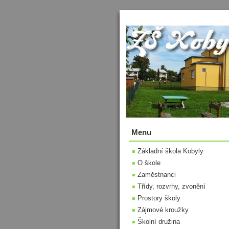
Menu
Základní škola Kobyly
O škole
Zaměstnanci
Třídy, rozvrhy, zvonění
Prostory školy
Zájmové kroužky
Školní družina