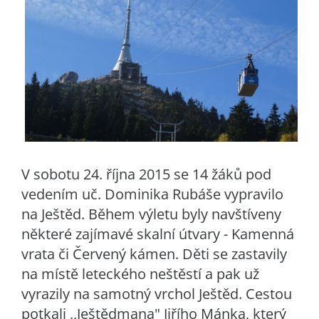
V sobotu 24. října 2015 se 14 žáků pod
vedením uč. Dominika Rubáše vypravilo
na Ještěd. Během výletu byly navštíveny
některé zajímavé skalní útvary - Kamenná
vrata či Červený kámen. Děti se zastavily
na místě leteckého neštěstí a pak už
vyrazily na samotný vrchol Ještěd. Cestou
potkali ,,Ještědmana" Jiřího Mánka, který