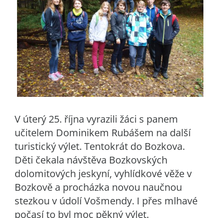
V úterý 25. října vyrazili žáci s panem
učitelem Dominikem Rubášem na další
turistický výlet. Tentokrát do Bozkova.
Děti čekala návštěva Bozkovských
dolomitových jeskyní, vyhlídkové věže v
Bozkově a procházka novou naučnou
stezkou v údolí Vošmendy. I přes mlhavé
počasí to byl moc pěkný výlet.