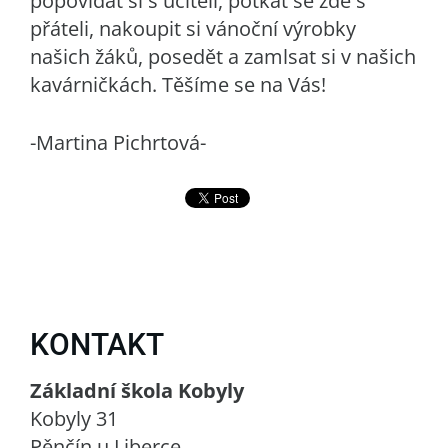
popovídat si s učiteli, potkat se zde s
přáteli, nakoupit si vánoční výrobky
našich žáků, posedět a zamlsat si v našich
kavárničkách. Těšíme se na Vás!
-Martina Pichrtová-
KONTAKT
Základní škola Kobyly
Kobyly 31
Pěnčín u Liberce