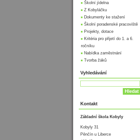
Školní jídelna
Z Kobyláčku
Dokumenty ke stažení
Školní poradenské pracoviště
Projekty, dotace
Kritéria pro přijetí do 1. a 6.
ročníku
Nabídka zaměstnání
Tvorba žáků
Vyhledávání
Kontakt
Základní škola Kobyly
Kobyly 31
Pěnčín u Liberce