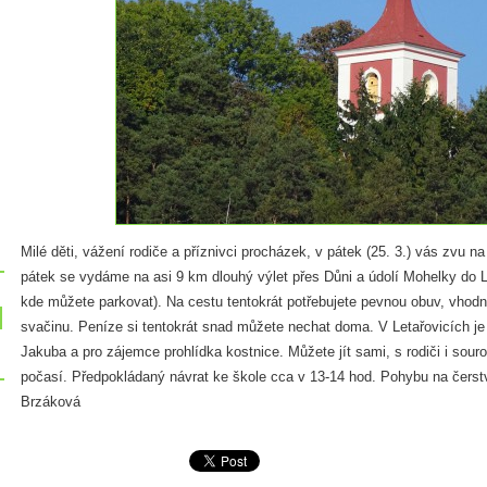
Milé děti, vážení rodiče a příznivci procházek, v pátek (25. 3.) vás zvu na 
pátek se vydáme na asi 9 km dlouhý výlet přes Důni a údolí Mohelky do Le
kde můžete parkovat). Na cestu tentokrát potřebujete pevnou obuv, vhodn
svačinu. Peníze si tentokrát snad můžete nechat doma. V Letařovicích je
Jakuba a pro zájemce prohlídka kostnice. Můžete jít sami, s rodiči i sou
počasí. Předpokládaný návrat ke škole cca v 13-14 hod. Pohybu na čers
Brzáková