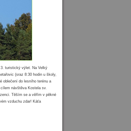
3. turistický výlet. Na Velký
tařovic (sraz 8:30 hodin u školy,
é oblečení do lesního terénu a
 cílem návštěva Kostela sv.
rozenci. Těším se a věřím v pěkné
tvém vzduchu zdar! Káťa