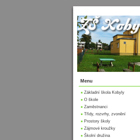
Menu
Základní škola Kobyly
O škole
Zaměstnanci
Třídy, rozvrhy, zvonění
Prostory školy
Zájmové kroužky
Školní družina