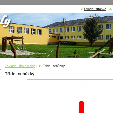
Úvodní stránka
Základní škola Kobyly
>
Třídní schůzky
Třídní schůzky