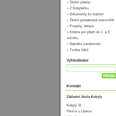
Školní jídelna
Z Kobyláčku
Dokumenty ke stažení
Školní poradenské pracoviště
Projekty, dotace
Kritéria pro přijetí do 1. a 6.
ročníku
Nabídka zaměstnání
Tvorba žáků
Vyhledávání
Kontakt
Základní škola Kobyly
Kobyly 31
Pěnčín u Liberce