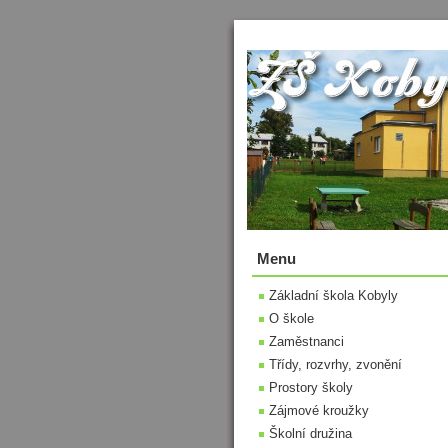
Menu
Základní škola Kobyly
O škole
Zaměstnanci
Třídy, rozvrhy, zvonění
Prostory školy
Zájmové kroužky
Školní družina