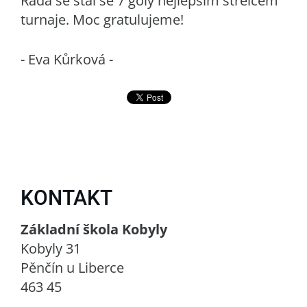
Rada se stal se 7 góly nejlepším střelcem
turnaje. Moc gratulujeme!
- Eva Kůrková -
KONTAKT
Základní škola Kobyly
Kobyly 31
Pěnčín u Liberce
463 45