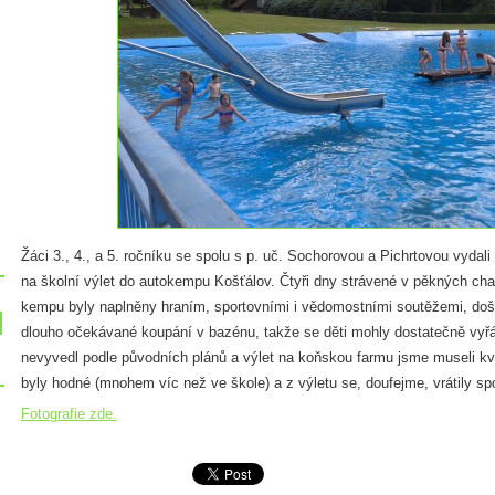
Žáci 3., 4., a 5. ročníku se spolu s p. uč. Sochorovou a Pichrtovou vydali
na školní výlet do autokempu Košťálov. Čtyři dny strávené v pěkných cha
kempu byly naplněny hraním, sportovními i vědomostními soutěžemi, došl
dlouho očekávané koupání v bazénu, takže se děti mohly dostatečně vyř
nevyvedl podle původních plánů a výlet na koňskou farmu jsme museli kvůl
byly hodné (mnohem víc než ve škole) a z výletu se, doufejme, vrátily sp
Fotografie zde.