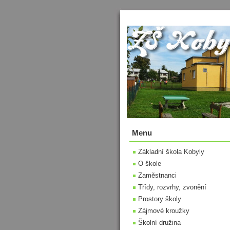
Menu
Základní škola Kobyly
O škole
Zaměstnanci
Třídy, rozvrhy, zvonění
Prostory školy
Zájmové kroužky
Školní družina