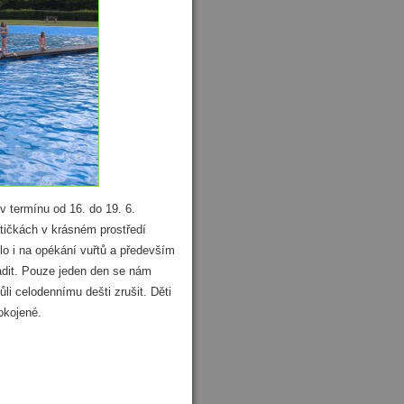
 v termínu od 16. do 19. 6.
tičkách v krásném prostředí
o i na opékání vuřtů a především
ádit. Pouze jeden den se nám
i celodennímu dešti zrušit. Děti
okojené.