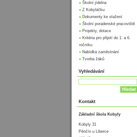
Školní jídelna
Z Kobyláčku
Dokumenty ke stažení
Školní poradenské pracoviště
Projekty, dotace
Kritéria pro přijetí do 1. a 6.
ročníku
Nabídka zaměstnání
Tvorba žáků
Vyhledávání
Kontakt
Základní škola Kobyly
Kobyly 31
Pěnčín u Liberce