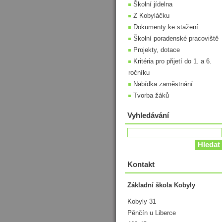
Školní jídelna
Z Kobyláčku
Dokumenty ke stažení
Školní poradenské pracoviště
Projekty, dotace
Kritéria pro přijetí do 1. a 6.
ročníku
Nabídka zaměstnání
Tvorba žáků
Vyhledávání
Kontakt
Základní škola Kobyly
Kobyly 31
Pěnčín u Liberce