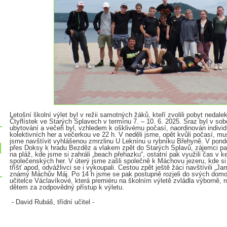
Letošní školní výlet byl v režii samotných žáků, kteří zvolili pobyt neda
Čtyřlístek ve Starých Splavech v termínu 7. – 10. 6. 2025. Sraz byl v so
ubytování a večeři byl, vzhledem k ošklivému počasí, naordinován indivi
kolektivních her a večerkou ve 22 h. V neděli jsme, opět kvůli počasí, mus
jsme navštívit vyhlášenou zmrzlinu U Leknínu u rybníku Břehyně. V ponděl
přes Doksy k hradu Bezděz a vlakem zpět do Starých Splavů, zájemci pak
na pláž, kde jsme si zahráli „beach přehazku“, ostatní pak využili čas v 
společenských her. V úterý jsme zašli společně k Máchovu jezeru, kde si
tříšť apod, odvážlivci se i vykoupali. Cestou zpět ještě žáci navštívili „Jarmi
známý Máchův Máj. Po 14 h jsme se pak postupně rozjeli do svých domo
učitelce Václavíkové, která premiéru na školním výletě zvládla výborně, 
dětem za zodpovědný přístup k výletu.
- David Rubáš, třídní učitel -