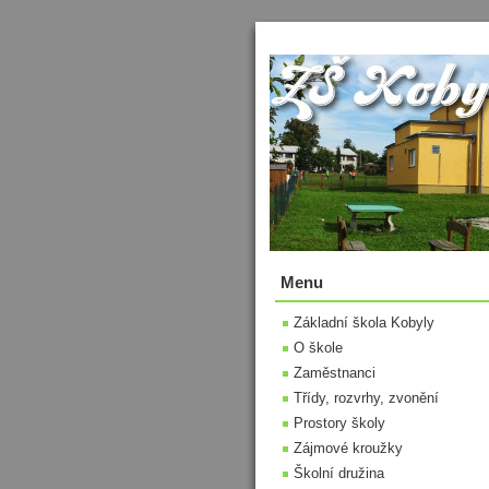
Menu
Základní škola Kobyly
O škole
Zaměstnanci
Třídy, rozvrhy, zvonění
Prostory školy
Zájmové kroužky
Školní družina