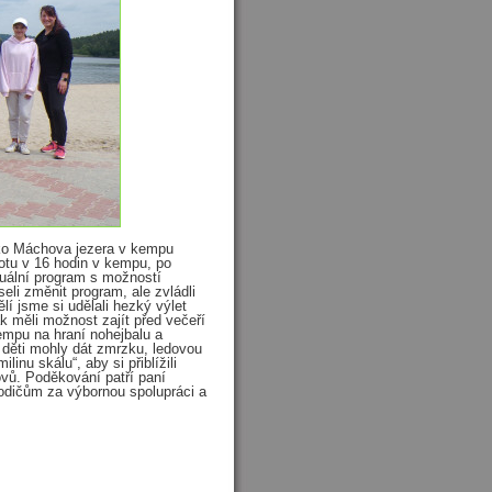
leko Máchova jezera v kempu
botu v 16 hodin v kempu, po
duální program s možností
eli změnit program, ale zvládli
í jsme si udělali hezký výlet
 měli možnost zajít před večeří
kempu na hraní nohejbalu a
 děti mohly dát zmrzku, ledovou
linu skálu“, aby si přiblížili
vů. Poděkování patří paní
rodičům za výbornou spolupráci a