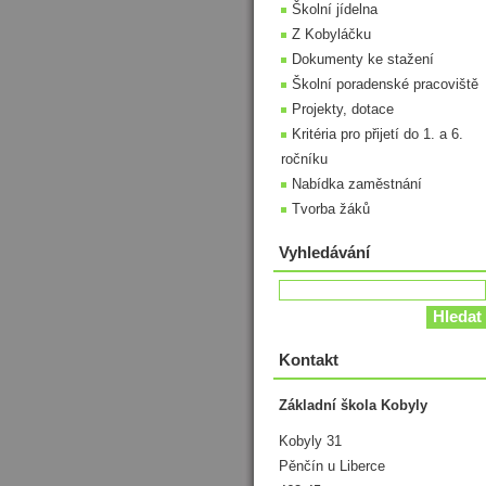
Školní jídelna
Z Kobyláčku
Dokumenty ke stažení
Školní poradenské pracoviště
Projekty, dotace
Kritéria pro přijetí do 1. a 6.
ročníku
Nabídka zaměstnání
Tvorba žáků
Vyhledávání
Kontakt
Základní škola Kobyly
Kobyly 31
Pěnčín u Liberce