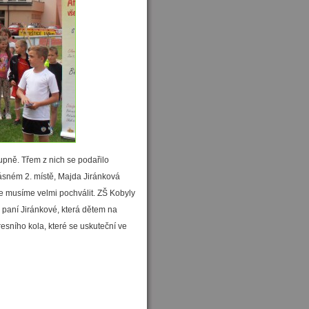
stupně. Třem z nich se podařilo
rásném 2. místě, Majda Jiránková
je musíme velmi pochválit. ZŠ Kobyly
 paní Jiránkové, která dětem na
resního kola, které se uskuteční ve