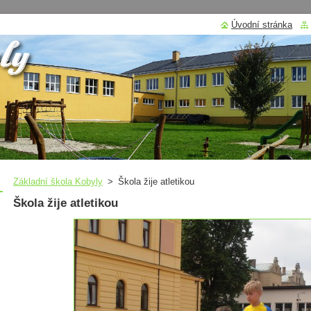
Úvodní stránka
Základní škola Kobyly
>
Škola žije atletikou
Škola žije atletikou