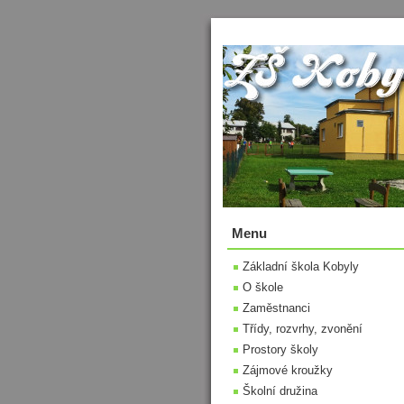
Menu
Základní škola Kobyly
O škole
Zaměstnanci
Třídy, rozvrhy, zvonění
Prostory školy
Zájmové kroužky
Školní družina