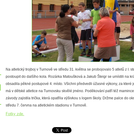
Na atletický trojboj v Turnově ve středu 31. května se probojovalo 5 atletů z I. 
postoupit do dalšího kola. Rozárka Matoušková a Jakub Šteigr se umístili na k
obsadila pěkné postupové 4. místo. Všichni předvedli úžasné výkony, za které 
má v dětské atletice na Turnovsku skvělé jméno. Poděkování patří též mamince
závody zajistila trička, která opatřila výšivkou s logem školy. Držme palce do ok
středu 7. června na atletickém stadionu v Turnově.
Fotky zde.