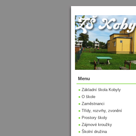
Menu
Základní škola Kobyly
O škole
Zaměstnanci
Třídy, rozvrhy, zvonění
Prostory školy
Zájmové kroužky
Školní družina