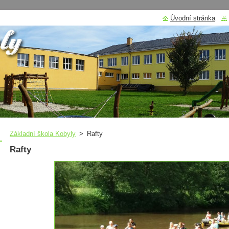
Úvodní stránka
Základní škola Kobyly
>
Rafty
Rafty