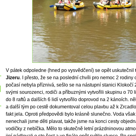
V pátek odpoledne (hned po vysvědčení) se opět uskutečnil
Jizeru
. I přesto, že se na poslední chvíli pro nemoc 2 rodiny
počasí nebyla příznivá, sešlo se na nástupní stanici Klokočí 
svými sourozenci, rodiči a příbuznými vytvořili skupinu o 70 l
do 8 raftů a dalších 6 lidí vytvořilo doprovod na 2 kánoích. 
a další tým po cestě dokumentoval celou plavbu až k Zrcadlo
fakt jela. Oproti předpovědi bylo krásně slunečno. Voda však
nenechali jsme děti plavat, takže jsme na konci cesty objedn
vodičky z nebíčka. Mělo to skutečně letní prázdninovou atmos
jiní pádlovali o sto šest a ve finále opět svítilo slunce. Po sp