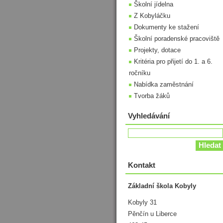
Školní jídelna
Z Kobyláčku
Dokumenty ke stažení
Školní poradenské pracoviště
Projekty, dotace
Kritéria pro přijetí do 1. a 6.
ročníku
Nabídka zaměstnání
Tvorba žáků
Vyhledávání
Kontakt
Základní škola Kobyly
Kobyly 31
Pěnčín u Liberce