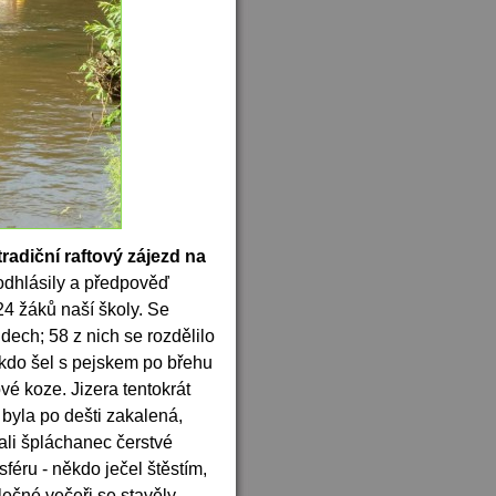
tradiční raftový zájezd na
 odhlásily a předpověď
24 žáků naší školy. Se
idech; 58 z nich se rozdělilo
někdo šel s pejskem po břehu
vé koze. Jizera tentokrát
 byla po dešti zakalená,
ali špláchanec čerstvé
féru - někdo ječel štěstím,
olečné večeři se stavěly