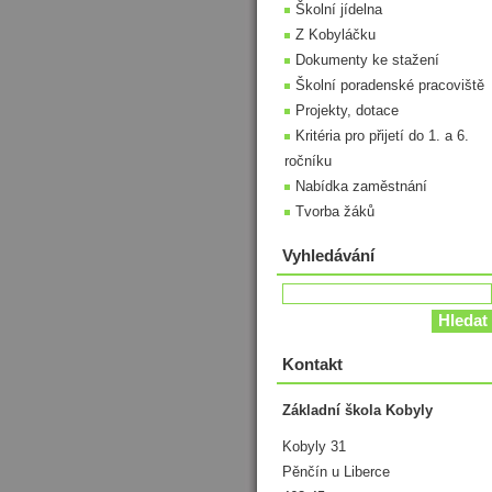
Školní jídelna
Z Kobyláčku
Dokumenty ke stažení
Školní poradenské pracoviště
Projekty, dotace
Kritéria pro přijetí do 1. a 6.
ročníku
Nabídka zaměstnání
Tvorba žáků
Vyhledávání
Kontakt
Základní škola Kobyly
Kobyly 31
Pěnčín u Liberce