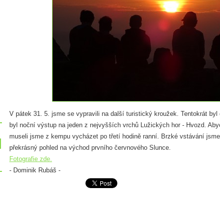
V pátek 31. 5. jsme se vypravili na další turistický kroužek. Tentokrát by
byl noční výstup na jeden z nejvyšších vrchů Lužických hor - Hvozd. Aby
museli jsme z kempu vycházet po třetí hodině ranní. Brzké vstávání jsm
překrásný pohled na východ prvního červnového Slunce.
Fotografie zde.
- Dominik Rubáš -