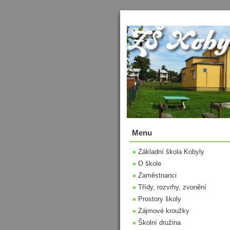
Menu
Základní škola Kobyly
O škole
Zaměstnanci
Třídy, rozvrhy, zvonění
Prostory školy
Zájmové kroužky
Školní družina