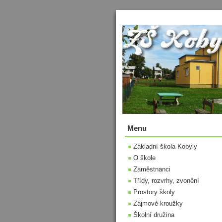
Menu
Základní škola Kobyly
O škole
Zaměstnanci
Třídy, rozvrhy, zvonění
Prostory školy
Zájmové kroužky
Školní družina