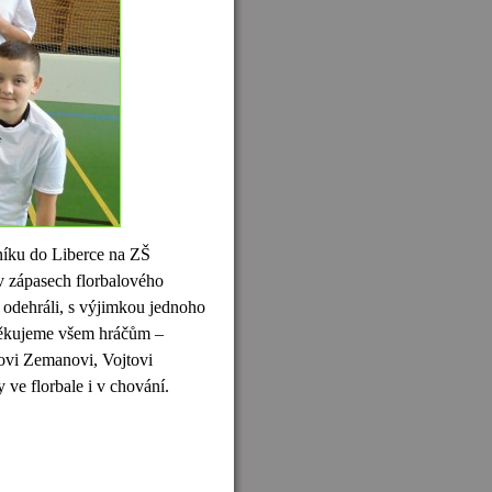
čníku do Liberce na ZŠ
 v zápasech florbalového
to odehráli, s výjimkou jednoho
. Děkujeme všem hráčům –
ovi Zemanovi, Vojtovi
ve florbale i v chování.