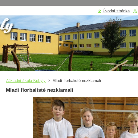
Úvodní stránka
Základní škola Kobyly
>
Mladí florbalisté nezklamali
Mladí florbalisté nezklamali