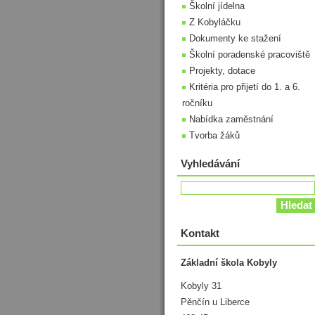
Školní jídelna
Z Kobyláčku
Dokumenty ke stažení
Školní poradenské pracoviště
Projekty, dotace
Kritéria pro přijetí do 1. a 6.
ročníku
Nabídka zaměstnání
Tvorba žáků
Vyhledávání
Kontakt
Základní škola Kobyly
Kobyly 31
Pěnčín u Liberce