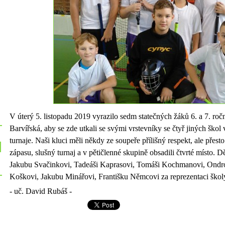
V úterý 5. listopadu 2019 vyrazilo sedm statečných žáků 6. a 7. ro
Barvířská, aby se zde utkali se svými vrstevníky se čtyř jiných škol
turnaje. Naši kluci měli někdy ze soupeře přílišný respekt, ale přes
zápasu, slušný turnaj a v pětičlenné skupině obsadili čtvrté místo
Jakubu Svačinkovi, Tadeáši Kaprasovi, Tomáši Kochmanovi, Ondr
Koškovi, Jakubu Minářovi, Františku Němcovi za reprezentaci školy 
- uč. David Rubáš -