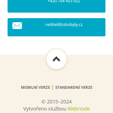
+420 704 453 052
reditel@
zskobyly
.cz
|
MOBILNÍ VERZE
STANDARDNÍ VERZE
© 2015–2024
Vytvořeno službou
Webnode