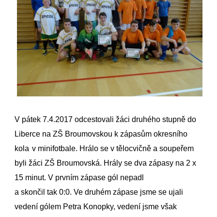
V
p
átek 7.4.2017 odcestovali žáci druhého stupně do
Liberce na ZŠ Broumovskou k zápasům okresního
kola
v minifotbale. Hrálo se v tělocvičně a soupeřem
byli žáci ZŠ Broumovská. Hrály se dva zápasy na 2 x
15 minut.
V prvním zápase gól
nepadl
a skončil tak 0:0. Ve druhém zápase jsme se ujali
vedení gólem Petra Konopky, vedení jsme však