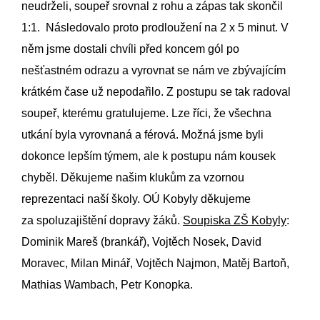
neudrželi, soupeř srovnal z rohu a zápas tak skončil
1:1. Následovalo proto prodloužení na 2 x 5 minut. V
něm jsme dostali chvíli před koncem gól po
nešťastném odrazu a vyrovnat se nám ve zbývajícím
krátkém čase už nepodařilo. Z postupu se tak radoval
soupeř, kterému gratulujeme. Lze říci, že všechna
utkání byla vyrovnaná a férová. Možná jsme byli
dokonce lepším týmem, ale k postupu nám kousek
chyběl. Děkujeme našim klukům za vzornou
reprezentaci naší školy. OÚ Kobyly děkujeme
za spoluzajištění dopravy žáků.
Soupiska ZŠ Kobyly
:
Dominik Mareš (brankář), Vojtěch Nosek, David
Moravec, Milan Minář, Vojtěch Najmon, Matěj Bartoň,
Mathias Wambach, Petr Konopka.