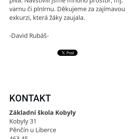
piva. Navštívili jsme mnoho prostor, mj.
varnu či plnírnu. Děkujeme za zajímavou
exkurzi, která žáky zaujala.
-David Rubáš-
KONTAKT
Základní škola Kobyly
Kobyly 31
Pěnčín u Liberce
463 45