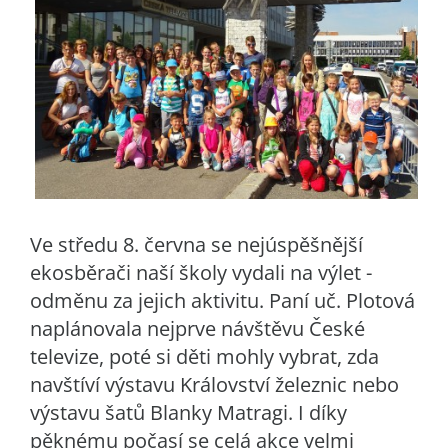
Ve středu 8. června se nejúspěšnější
ekosběrači naší školy vydali na výlet -
odměnu za jejich aktivitu. Paní uč. Plotová
naplánovala nejprve návštěvu České
televize, poté si děti mohly vybrat, zda
navštíví výstavu Království železnic nebo
výstavu šatů Blanky Matragi. I díky
pěknému počasí se celá akce velmi