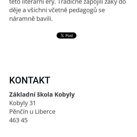
této literární éry. Tradičně zapojili žáky do
děje a všichni včetně pedagogů se
náramně bavili.
KONTAKT
Základní škola Kobyly
Kobyly 31
Pěnčín u Liberce
463 45