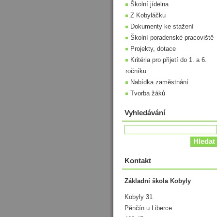
Školní jídelna
Z Kobyláčku
Dokumenty ke stažení
Školní poradenské pracoviště
Projekty, dotace
Kritéria pro přijetí do 1. a 6.
ročníku
Nabídka zaměstnání
Tvorba žáků
Vyhledávání
Kontakt
Základní škola Kobyly
Kobyly 31
Pěnčín u Liberce