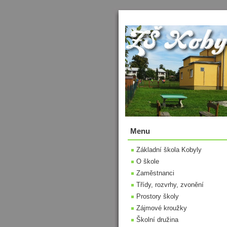
Menu
Základní škola Kobyly
O škole
Zaměstnanci
Třídy, rozvrhy, zvonění
Prostory školy
Zájmové kroužky
Školní družina