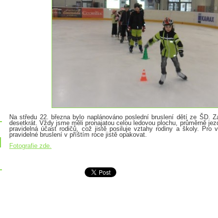
Na středu 22. března bylo naplánováno poslední bruslení dětí ze ŠD. Za 
desetkrát. Vždy jsme měli pronajatou celou ledovou plochu, průměrně jezdil
pravidelná účast rodičů, což jistě posiluje vztahy rodiny a školy. Pro
pravidelné bruslení v příštím roce jistě opakovat.
Fotografie zde.