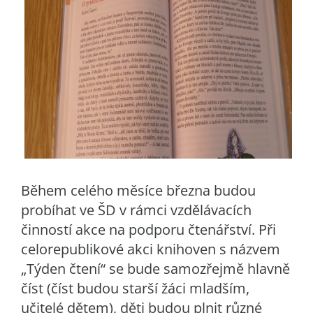
Během celého měsíce března budou
probíhat ve ŠD v rámci vzdělávacích
činností akce na podporu čtenářství. Při
celorepublikové akci knihoven s názvem
„Týden čtení“ se bude samozřejmě hlavně
číst (číst budou starší žáci mladším,
učitelé dětem), děti budou plnit různé