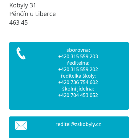
Kobyly 31
Pěnčín u Liberce
463 45
sborovna:
+420 315 559 203
ředitelna:
+420 315 559 202
ředitelka školy:
+420 736 754 602
školní jídelna:
+420 704 453 052
reditel@
zskobyly
.cz