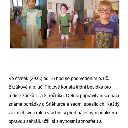
Ve čtvrtek (29.6.) od 16 hod se pod vedením p. uč.
Brzákové a p. uč. Plotové konala třídní besídka pro
rodiče žáčků 1. a 2. ročníku. Děti si připravily inscenaci
známé pohádky o Sněhurce a sedmi trpaslících. Každý
žák měl svoji roli a všichni si před báječným publikem
opravdu zahráli, užili si slavnostní atmosféru a