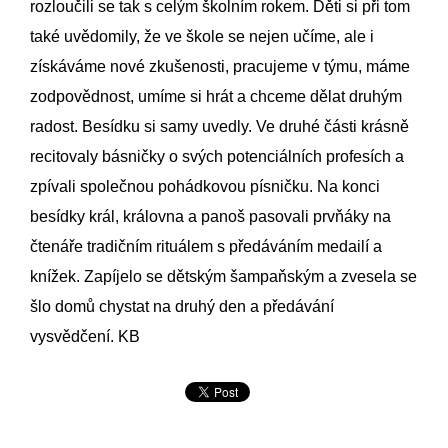
rozloučili se tak s celým školním rokem. Děti si při tom
také uvědomily, že ve škole se nejen učíme, ale i
získáváme nové zkušenosti, pracujeme v týmu, máme
zodpovědnost, umíme si hrát a chceme dělat druhým
radost. Besídku si samy uvedly. Ve druhé části krásně
recitovaly básničky o svých potenciálních profesích a
zpívali společnou pohádkovou písničku. Na konci
besídky král, královna a panoš pasovali prvňáky na
čtenáře tradičním rituálem s předáváním medailí a
knížek. Zapíjelo se dětským šampaňským a zvesela se
šlo domů chystat na druhý den a předávání
vysvědčení. KB