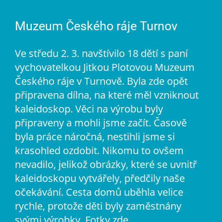
Muzeum Českého ráje Turnov
Ve středu 2. 3. navštívilo 18 dětí s paní
vychovatelkou Jitkou Plotovou Muzeum
Českého ráje v Turnově. Byla zde opět
připravena dílna, na které měl vzniknout
kaleidoskop. Věci na výrobu byly
připraveny a mohli jsme začít. Časově
byla práce náročná, nestihli jsme si
krasohled ozdobit. Nikomu to ovšem
nevadilo, jelikož obrázky, které se uvnitř
kaleidoskopu vytvářely, předčily naše
očekávání. Cesta domů uběhla velice
rychle, protože děti byly zaměstnány
svými výrobky. Fotky zde.