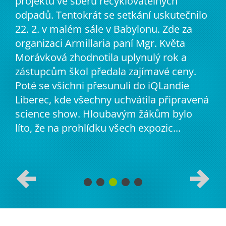
projektu ve sběru recyklovatelných
odpadů. Tentokrát se setkání uskutečnilo
22. 2. v malém sále v Babylonu. Zde za
organizaci Armillaria paní Mgr. Květa
Morávková zhodnotila uplynulý rok a
zástupcům škol předala zajímavé ceny.
Poté se všichni přesunuli do iQLandie
Liberec, kde všechny uchvátila připravená
science show. Hloubavým žákům bylo
líto, že na prohlídku všech expozic...