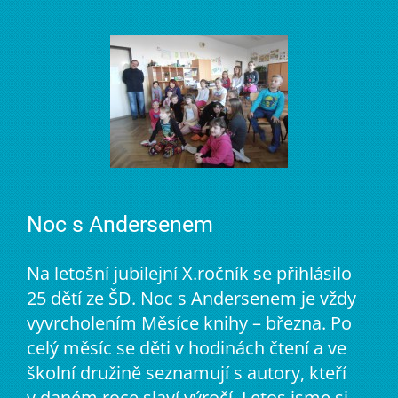
Noc s Andersenem
Na letošní jubilejní X.ročník se přihlásilo
25 dětí ze ŠD. Noc s Andersenem je vždy
vyvrcholením Měsíce knihy – března. Po
celý měsíc se děti v hodinách čtení a ve
školní družině seznamují s autory, kteří
v daném roce slaví výročí. Letos jsme si