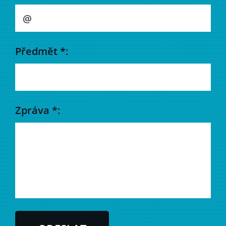
Předmět *:
Zpráva *: