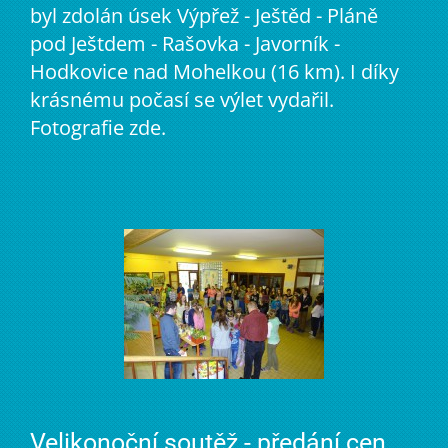
byl zdolán úsek Výpřež - Ještěd - Pláně
pod Ještdem - Rašovka - Javorník -
Hodkovice nad Mohelkou (16 km). I díky
krásnému počasí se výlet vydařil.
Fotografie zde.
Velikonoční soutěž - předání cen